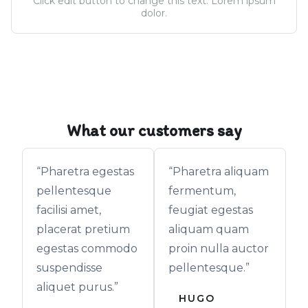
Click edit button to change this text. Lorem ipsum
dolor.
What our customers say
“Pharetra egestas
“Pharetra aliquam
pellentesque
fermentum,
facilisi amet,
feugiat egestas
placerat pretium
aliquam quam
egestas commodo
proin nulla auctor
suspendisse
pellentesque.”
aliquet purus.”
HUGO